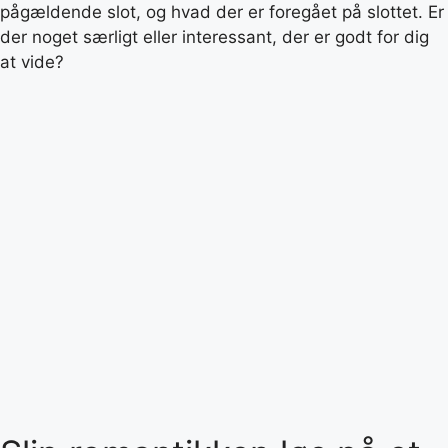
pågældende slot, og hvad der er foregået på slottet. Er
der noget særligt eller interessant, der er godt for dig
at vide?