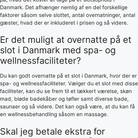
Danmark. Det afhænger nemlig af en del forskellige
faktorer såsom selve slottet, antal overnatninger, antal
gæster, hvad der er inkluderet i prisen og så videre.
Er det muligt at overnatte på et
slot i Danmark med spa- og
wellnessfaciliteter?
Du kan godt overnatte på et slot i Danmark, hvor der er
spa- og wellnessfaciliteter. Vælger du et slot med disse
faciliteter, kan du se frem til et lækkert værelse, skøn
mad, bløde badekåber og tøfler samt diverse bade,
saunaer og så videre. Det kan også være, at du kan få
en wellnessbehandling såsom en massage.
Skal jeg betale ekstra for