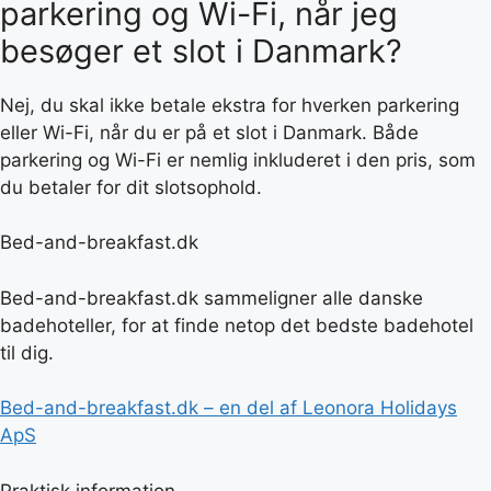
parkering og Wi-Fi, når jeg
besøger et slot i Danmark?
Nej, du skal ikke betale ekstra for hverken parkering
eller Wi-Fi, når du er på et slot i Danmark. Både
parkering og Wi-Fi er nemlig inkluderet i den pris, som
du betaler for dit slotsophold.
Bed-and-breakfast.dk
Bed-and-breakfast.dk sammeligner alle danske
badehoteller, for at finde netop det bedste badehotel
til dig.
Bed-and-breakfast.dk – en del af Leonora Holidays
ApS
Praktisk information