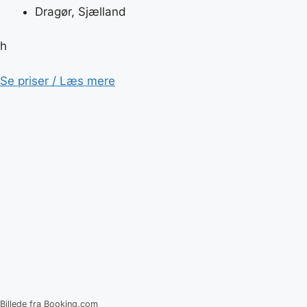
Dragør, Sjælland
h
Se priser / Læs mere
Billede fra Booking.com