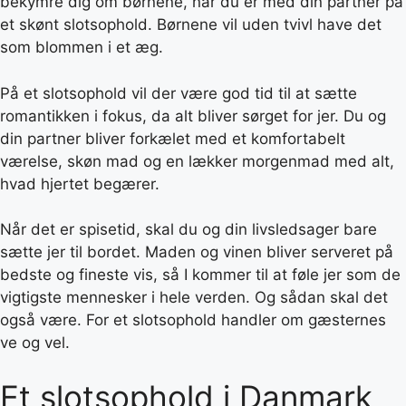
bekymre dig om børnene, når du er med din partner på
et skønt slotsophold. Børnene vil uden tvivl have det
som blommen i et æg.
På et slotsophold vil der være god tid til at sætte
romantikken i fokus, da alt bliver sørget for jer. Du og
din partner bliver forkælet med et komfortabelt
værelse, skøn mad og en lækker morgenmad med alt,
hvad hjertet begærer.
Når det er spisetid, skal du og din livsledsager bare
sætte jer til bordet. Maden og vinen bliver serveret på
bedste og fineste vis, så I kommer til at føle jer som de
vigtigste mennesker i hele verden. Og sådan skal det
også være. For et slotsophold handler om gæsternes
ve og vel.
Et slotsophold i Danmark