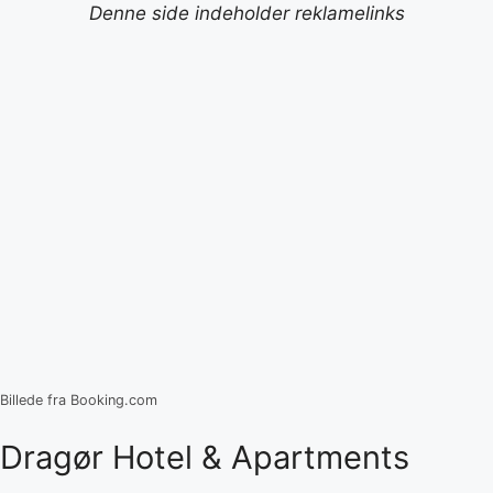
Denne side indeholder reklamelinks
Billede fra Booking.com
Dragør Hotel & Apartments