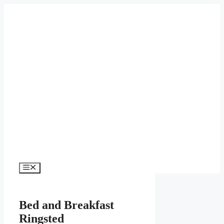
Hop
til
indhold
Menu
Bed and Breakfast
Ringsted