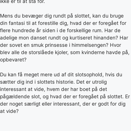
ikke er til at stå for.
Mens du bevæger dig rundt på slottet, kan du bruge
din fantasi til at forestille dig, hvad der er foregået for
flere hundrede år siden i de forskellige rum. Har de
adelige mon danset rundt og kurtiseret hinanden? Har
der sovet en smuk prinsesse i himmelsengen? Hvor
blev alle de storslåede kjoler, som kvinderne havde på,
opbevaret?
Du kan få meget mere ud af dit slotsophold, hvis du
sætter dig ind i slottets historie. Det er utrolig
interessant at vide, hvem der har boet på det
pågældende slot, og hvad der er foregået på slottet. Er
der noget særligt eller interessant, der er godt for dig
at vide?