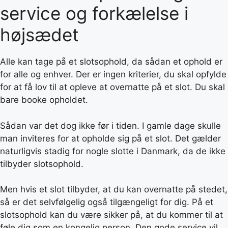
service og forkælelse i
højsædet
Alle kan tage på et slotsophold, da sådan et ophold er
for alle og enhver. Der er ingen kriterier, du skal opfylde
for at få lov til at opleve at overnatte på et slot. Du skal
bare booke opholdet.
Sådan var det dog ikke før i tiden. I gamle dage skulle
man inviteres for at opholde sig på et slot. Det gælder
naturligvis stadig for nogle slotte i Danmark, da de ikke
tilbyder slotsophold.
Men hvis et slot tilbyder, at du kan overnatte på stedet,
så er det selvfølgelig også tilgængeligt for dig. På et
slotsophold kan du være sikker på, at du kommer til at
føle dig som en kongelig person. Den gode service vil