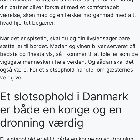
din partner bliver forkælet med et komfortabelt
værelse, skøn mad og en lækker morgenmad med alt,
hvad hjertet begærer.
Når det er spisetid, skal du og din livsledsager bare
sætte jer til bordet. Maden og vinen bliver serveret på
bedste og fineste vis, så I kommer til at føle jer som de
vigtigste mennesker i hele verden. Og sådan skal det
også være. For et slotsophold handler om gæsternes
ve og vel.
Et slotsophold i Danmark
er både en konge og en
dronning værdig
Et slotsophold er altid både en konge og en dronning