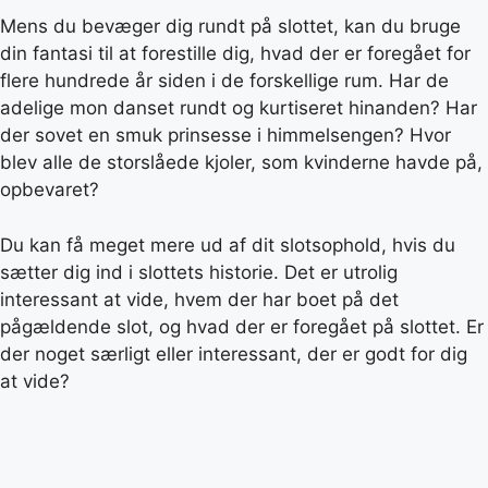
Mens du bevæger dig rundt på slottet, kan du bruge
din fantasi til at forestille dig, hvad der er foregået for
flere hundrede år siden i de forskellige rum. Har de
adelige mon danset rundt og kurtiseret hinanden? Har
der sovet en smuk prinsesse i himmelsengen? Hvor
blev alle de storslåede kjoler, som kvinderne havde på,
opbevaret?
Du kan få meget mere ud af dit slotsophold, hvis du
sætter dig ind i slottets historie. Det er utrolig
interessant at vide, hvem der har boet på det
pågældende slot, og hvad der er foregået på slottet. Er
der noget særligt eller interessant, der er godt for dig
at vide?