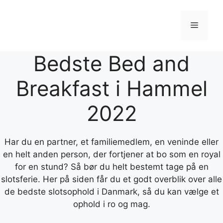
Hop
til
Menu
indhold
Bedste Bed and
Breakfast i Hammel
2022
Har du en partner, et familiemedlem, en veninde eller
en helt anden person, der fortjener at bo som en royal
for en stund? Så bør du helt bestemt tage på en
slotsferie. Her på siden får du et godt overblik over alle
de bedste slotsophold i Danmark, så du kan vælge et
ophold i ro og mag.