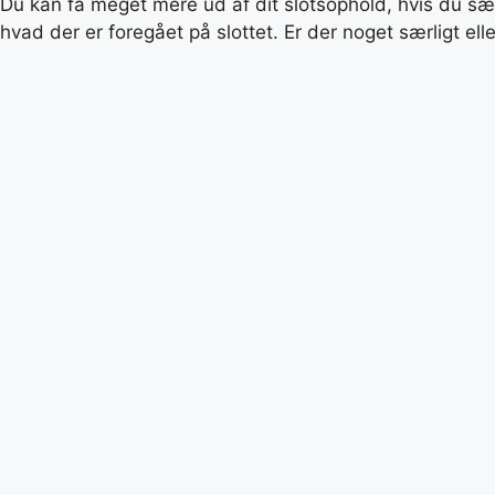
Du kan få meget mere ud af dit slotsophold, hvis du sætt
hvad der er foregået på slottet. Er der noget særligt ell