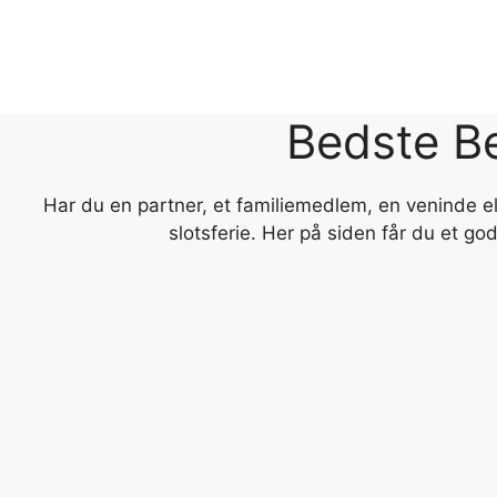
Hop
til
indhold
Bedste B
Har du en partner, et familiemedlem, en veninde el
slotsferie. Her på siden får du et go