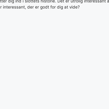
er dig ind i slottets historie. Det er utrolig interessan
er interessant, der er godt for dig at vide?