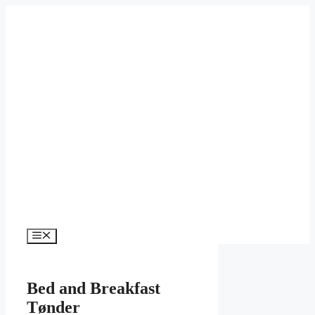
Hop
til
indhold
Menu
Bed and Breakfast
Tønder