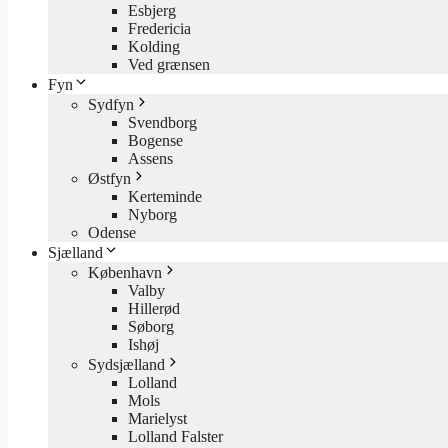
Esbjerg
Fredericia
Kolding
Ved grænsen
Fyn
Sydfyn
Svendborg
Bogense
Assens
Østfyn
Kerteminde
Nyborg
Odense
Sjælland
København
Valby
Hillerød
Søborg
Ishøj
Sydsjælland
Lolland
Mols
Marielyst
Lolland Falster