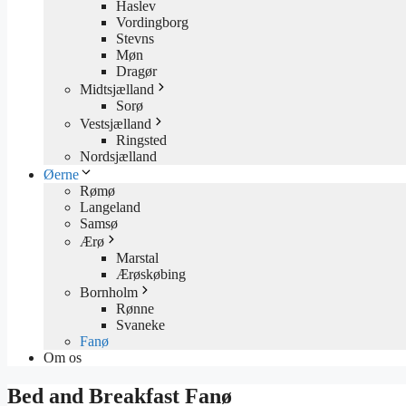
Haslev
Vordingborg
Stevns
Møn
Dragør
Midtsjælland
Sorø
Vestsjælland
Ringsted
Nordsjælland
Øerne
Rømø
Langeland
Samsø
Ærø
Marstal
Ærøskøbing
Bornholm
Rønne
Svaneke
Fanø
Om os
Bed and Breakfast Fanø