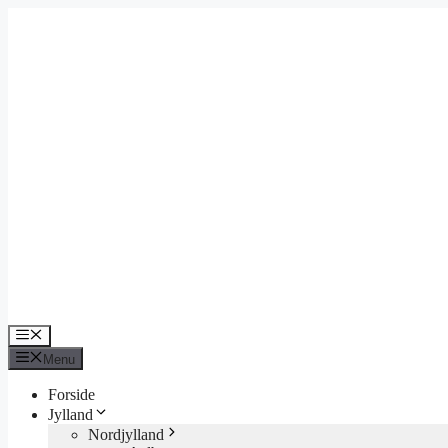
Hop
til
indhold
Menu
Menu
Forside
Jylland
Nordjylland