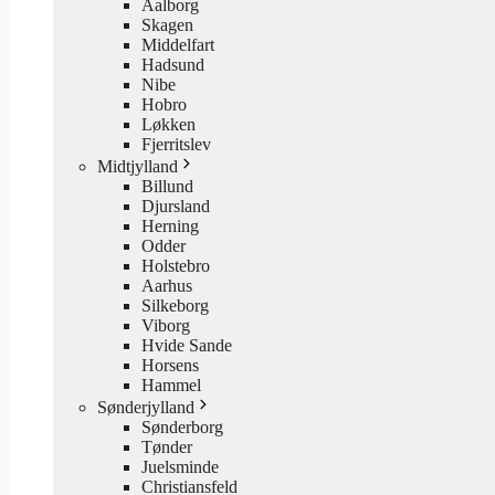
Aalborg
Skagen
Middelfart
Hadsund
Nibe
Hobro
Løkken
Fjerritslev
Midtjylland
Billund
Djursland
Herning
Odder
Holstebro
Aarhus
Silkeborg
Viborg
Hvide Sande
Horsens
Hammel
Sønderjylland
Sønderborg
Tønder
Juelsminde
Christiansfeld