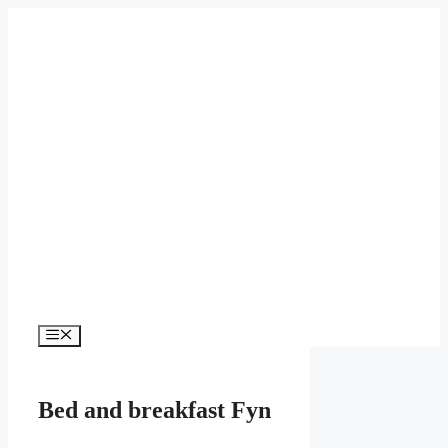
Hop
til
indhold
Menu
Bed and breakfast Fyn