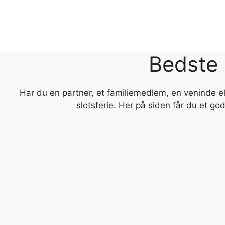
Hop
til
indhold
Bedste 
Har du en partner, et familiemedlem, en veninde el
slotsferie. Her på siden får du et go