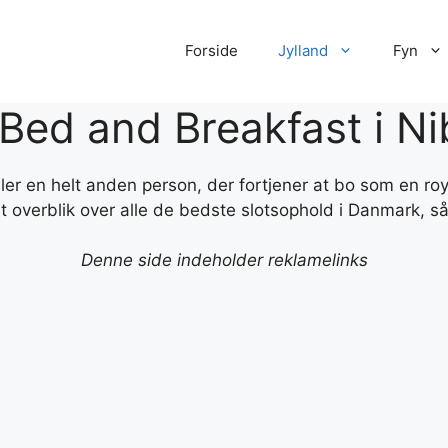
Forside
Jylland
Fyn
Bed and Breakfast i N
ler en helt anden person, der fortjener at bo som en ro
dt overblik over alle de bedste slotsophold i Danmark, s
Denne side indeholder reklamelinks