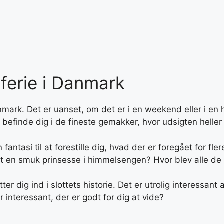
sferie i Danmark
nmark. Det er uanset, om det er i en weekend eller i en h
finde dig i de fineste gemakker, hvor udsigten heller ik
ntasi til at forestille dig, hvad der er foregået for fle
t en smuk prinsesse i himmelsengen? Hvor blev alle de 
er dig ind i slottets historie. Det er utrolig interessan
er interessant, der er godt for dig at vide?