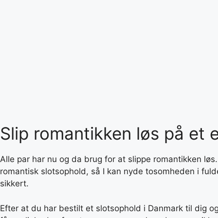
Slip romantikken løs på et 
Alle par har nu og da brug for at slippe romantikken løs
romantisk slotsophold, så I kan nyde tosomheden i fulde 
sikkert.
Efter at du har bestilt et slotsophold i Danmark til di