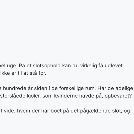
el uge. På et slotsophold kan du virkelig få udlevet
ke er til at stå for.
re hundrede år siden i de forskellige rum. Har de adelige
storslåede kjoler, som kvinderne havde på, opbevaret?
t at vide, hvem der har boet på det pågældende slot, og