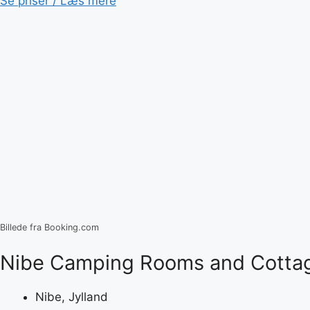
Se priser / Læs mere
Billede fra Booking.com
Nibe Camping Rooms and Cotta
Nibe, Jylland