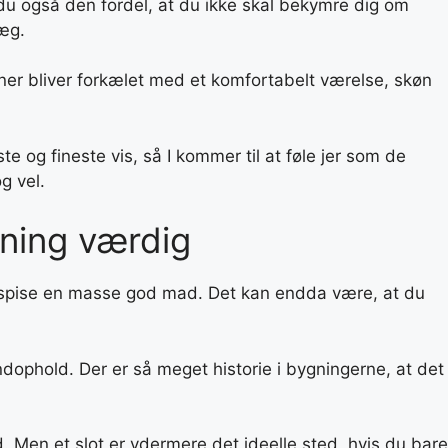
du også den fordel, at du ikke skal bekymre dig om
 æg.
artner bliver forkælet med et komfortabelt værelse, skøn
te og fineste vis, så I kommer til at føle jer som de
g vel.
nning værdig
g spise en masse god mad. Det kan endda være, at du
kendophold. Der er så meget historie i bygningerne, at det
d. Men et slot er ydermere det ideelle sted, hvis du bare