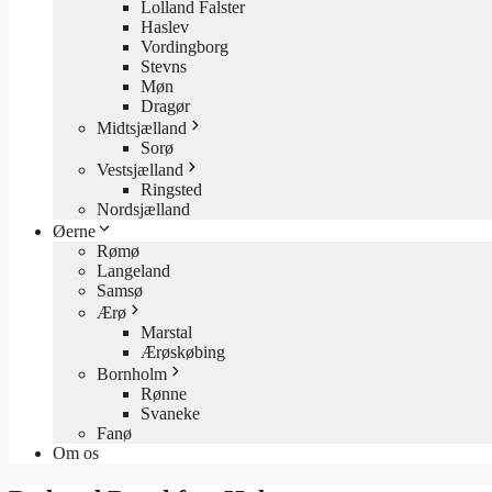
Lolland Falster
Haslev
Vordingborg
Stevns
Møn
Dragør
Midtsjælland
Sorø
Vestsjælland
Ringsted
Nordsjælland
Øerne
Rømø
Langeland
Samsø
Ærø
Marstal
Ærøskøbing
Bornholm
Rønne
Svaneke
Fanø
Om os