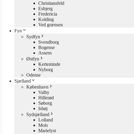
Christiansfeld
Esbjerg
Fredericia
Kolding
Ved grænsen
Fyn
Sydfyn
Svendborg
Bogense
Assens
Østfyn
Kerteminde
Nyborg
Odense
Sjælland
København
Valby
Hillerød
Søborg
Ishøj
Sydsjælland
Lolland
Mols
Marielyst