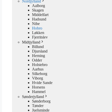
Nordjylland
Aalborg
Skagen
Middelfart
Hadsund
Nibe
Hobro
Løkken
Fjerritslev
Midtjylland
Billund
Djursland
Herning
Odder
Holstebro
Aarhus
Silkeborg
Viborg
Hvide Sande
Horsens
Hammel
Sønderjylland
Sønderborg
Tønder
Juelsminde